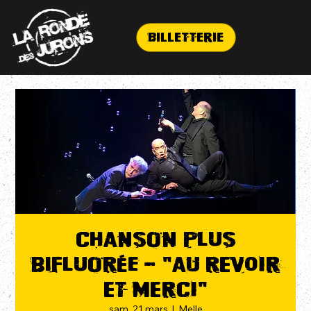
Billetterie
CHANSON PLUS
BIFLUORÉE - "Au Revoir
et Merci"
sam. 21 mars
  |  
Melle